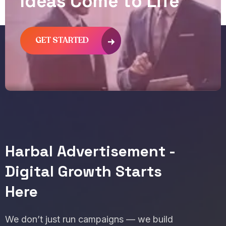
I
d
e
a
s
C
o
m
e
t
o
L
i
f
e
GET STARTED
Harbal Advertisement -
Digital Growth Starts
Here
We don’t just run campaigns — we build