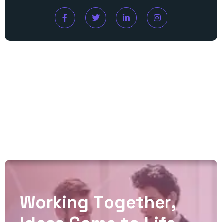
W
o
r
k
i
n
g
T
o
g
e
t
h
e
r
,